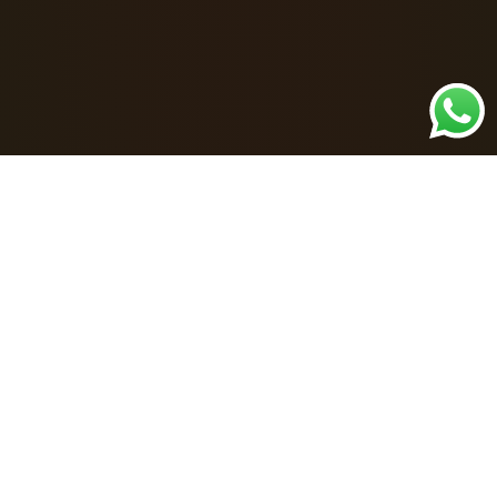
Corte
CLÁSICO Y MODERNO
Fade
LOW · MID · HIGH · SKIN
Barba