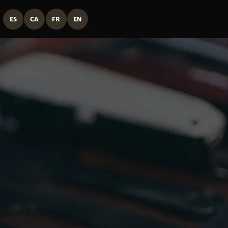
ES
CA
FR
EN